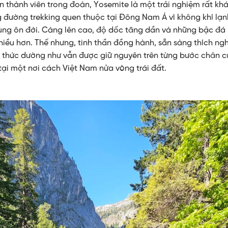
n thành viên trong đoàn, Yosemite là một trải nghiệm rất khá
 đường trekking quen thuộc tại Đông Nam Á vì không khí lạ
ùng ôn đới. Càng lên cao, độ dốc tăng dần và những bậc đá
hiều hơn. Thế nhưng, tinh thần đồng hành, sẵn sàng thích ng
 thức dường như vẫn được giữ nguyên trên từng bước chân 
tại một nơi cách Việt Nam nửa vòng trái đất.