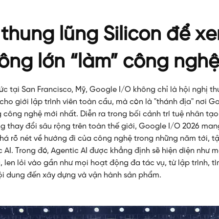
thung lũng Silicon để x
ông lớn “làm” công ngh
c tại San Francisco, Mỹ, Google I/O không chỉ là hội nghị t
cho giới lập trình viên toàn cầu, mà còn là "thánh địa" nơi G
 công nghệ mới nhất. Diễn ra trong bối cảnh trí tuệ nhân tạo
ng thay đổi sâu rộng trên toàn thế giới, Google I/O 2026 ma
há rõ nét về hướng đi của công nghệ trong những năm tới, t
 AI. Trong đó, Agentic AI được khẳng định sẽ hiện diện như m
 len lỏi vào gần như mọi hoạt động đa tác vụ, từ lập trình, t
ội dung đến xây dựng và vận hành sản phẩm.