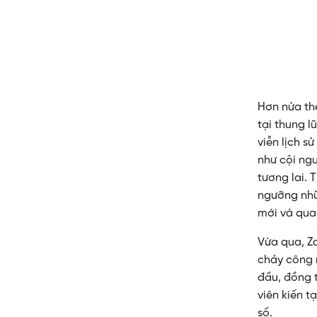
Hơn nửa th
tại thung l
viễn lịch s
như cội ngu
tương lai.
ngưỡng nhữn
mới và quan
Vừa qua, Za
chảy công 
đầu, đồng t
viên kiến t
số.