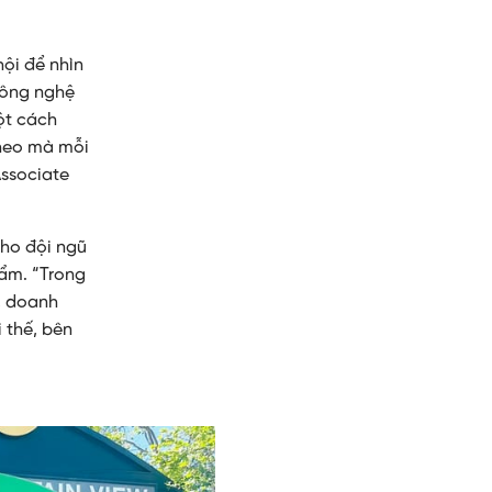
ội để nhìn
công nghệ
ột cách
theo mà mỗi
Associate
cho đội ngũ
hẩm. “Trong
m, doanh
 thế, bên