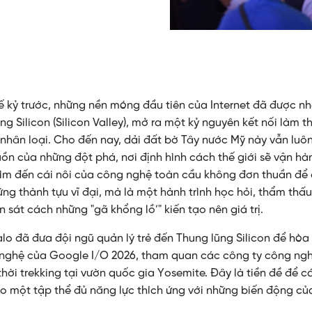
ế kỷ trước, những nền móng đầu tiên của Internet đã được 
ũng Silicon (Silicon Valley), mở ra một kỷ nguyên kết nối làm t
ử nhân loại. Cho đến nay, dải đất bờ Tây nước Mỹ này vẫn luô
ồn của những đột phá, nơi định hình cách thế giới sẽ vận hà
 Tìm đến cái nôi của công nghệ toàn cầu không đơn thuần để
g thành tựu vĩ đại, mà là một hành trình học hỏi, thẩm thấu
 sát cách những "gã khổng lồ’" kiến tạo nên giá trị.
lo đã đưa đội ngũ quản lý trẻ đến Thung lũng Silicon để hò
nghệ của Google I/O 2026, tham quan các công ty công ng
hời trekking tại vườn quốc gia Yosemite. Đây là tiền đề để c
ạo một tập thể đủ năng lực thích ứng với những biến động củ