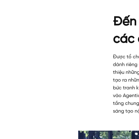
Đến 
các 
Được tổ chứ
dành riêng 
thiệu những
tạo ra nhữ
bức tranh k
vào Agentic
tầng chung,
sáng tạo n