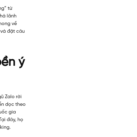
ng” từ
hà lãnh
phong về
 và đặt câu
bền ý
ũ Zalo rời
yển dọc theo
uốc gia
Tại đây, họ
king.