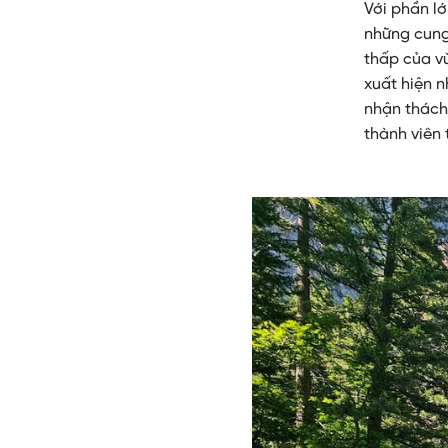
Với phần lớ
những cung
thấp của v
xuất hiện n
nhận thách
thành viên 