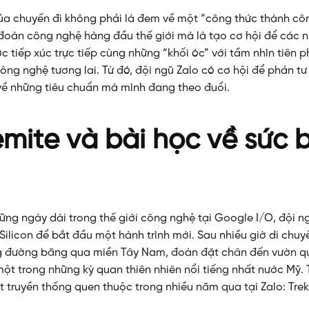
ủa chuyến đi không phải là đem về một “công thức thành cô
đoàn công nghệ hàng đầu thế giới mà là tạo cơ hội để các n
c tiếp xúc trực tiếp cùng những “khối óc” với tầm nhìn tiên 
ông nghệ tương lai. Từ đó, đội ngũ Zalo có cơ hội để phản tư
về những tiêu chuẩn mà mình đang theo đuổi.
mite và bài học về sức 
ững ngày dài trong thế giới công nghệ tại Google I/O, đội ng
Silicon để bắt đầu một hành trình mới. Sau nhiều giờ di chu
 đường băng qua miền Tây Nam, đoàn đặt chân đến vườn q
ột trong những kỳ quan thiên nhiên nổi tiếng nhất nước Mỹ. 
t truyền thống quen thuộc trong nhiều năm qua tại Zalo: Trek