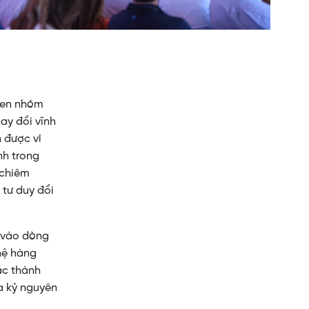
nhen nhóm
hay đổi vĩnh
n được ví
nh trong
 chiêm
 tư duy đổi
a vào dòng
hệ hàng
ác thành
a kỷ nguyên