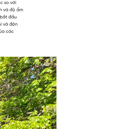
c so với
nh và độ ẩm
 bắt đầu
hi và đón
của các