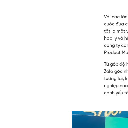
Với các lãn
cuộc đua c
tốt là một
hợp lý và h
công ty côn
Product Man
Từ góc độ 
Zalo góc nh
tương lai, 
nghiệp nào
cạnh yếu tố