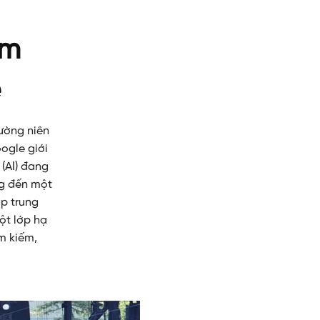
em
ệ
hường niên
oogle giới
 (AI) đang
ng đến một
ập trung
ột lớp hạ
ìm kiếm,