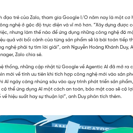
h đạo trẻ của Zalo, tham gia Google I/O năm nay là một cơ h
ông nghệ ở góc độ trực diện và vĩ mô hơn. “Xây dựng được 
 việc, nhưng làm thế nào để ứng dụng những công nghệ đó m
iệu quả với bối cảnh của từng sản phẩm sẽ là bài toán tiếp 
g nghệ phải tự tìm lời giải”, anh Nguyễn Hoàng Khánh Duy, 
ager, Zalo chia sẻ.
hệ thống, những cập nhật từ Google về Agentic AI đã mở ra 
ìn mới về tính ưu tiên khi tích hợp công nghệ mới vào sản p
khi AI ngày càng nhúng sâu vào quy trình phát triển sản phẩ
 có thể ứng dụng AI một cách an toàn, bảo mật cao sẽ có lợi
 về hiệu suất hay sự thuận lợi”, anh Duy phân tích thêm.