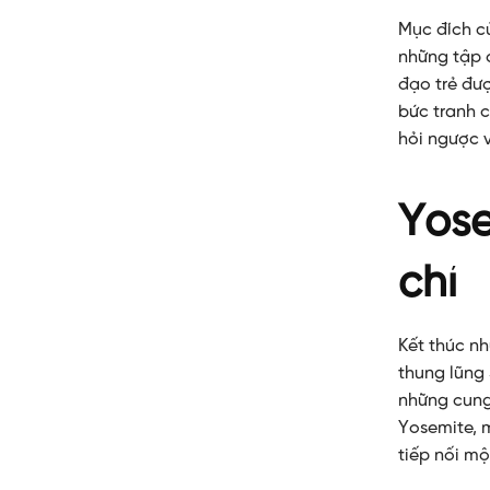
Mục đích c
những tập 
đạo trẻ đượ
bức tranh c
hỏi ngược 
Yose
chí
Kết thúc nh
thung lũng 
những cung
Yosemite, m
tiếp nối mộ