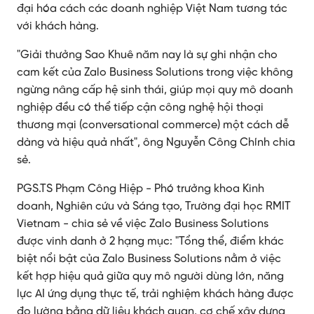
đại hóa cách các doanh nghiệp Việt Nam tương tác
với khách hàng.
"Giải thưởng Sao Khuê năm nay là sự ghi nhận cho
cam kết của Zalo Business Solutions trong việc không
ngừng nâng cấp hệ sinh thái, giúp mọi quy mô doanh
nghiệp đều có thể tiếp cận công nghệ hội thoại
thương mại (conversational commerce) một cách dễ
dàng và hiệu quả nhất", ông Nguyễn Công Chính chia
sẻ.
PGS.TS Phạm Công Hiệp - Phó trưởng khoa Kinh
doanh, Nghiên cứu và Sáng tạo, Trường đại học RMIT
Vietnam - chia sẻ về việc Zalo Business Solutions
được vinh danh ở 2 hạng mục: "Tổng thể, điểm khác
biệt nổi bật của Zalo Business Solutions nằm ở việc
kết hợp hiệu quả giữa quy mô người dùng lớn, năng
lực AI ứng dụng thực tế, trải nghiệm khách hàng được
đo lường bằng dữ liệu khách quan, cơ chế xây dựng