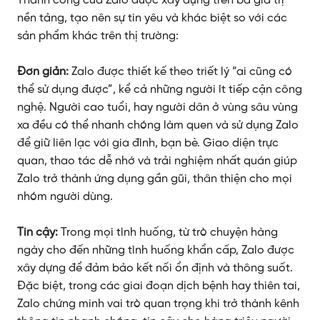
Thành công của Zalo được xây dựng trên ba giá trị
nền tảng, tạo nên sự tin yêu và khác biệt so với các
sản phẩm khác trên thị trường:
Đơn giản:
Zalo được thiết kế theo triết lý “ai cũng có
thể sử dụng được”, kể cả những người ít tiếp cận công
nghệ. Người cao tuổi, hay người dân ở vùng sâu vùng
xa đều có thể nhanh chóng làm quen và sử dụng Zalo
để giữ liên lạc với gia đình, bạn bè. Giao diện trực
quan, thao tác dễ nhớ và trải nghiệm nhất quán giúp
Zalo trở thành ứng dụng gần gũi, thân thiện cho mọi
nhóm người dùng.
Tin cậy:
Trong mọi tình huống, từ trò chuyện hàng
ngày cho đến những tình huống khẩn cấp, Zalo được
xây dựng để đảm bảo kết nối ổn định và thông suốt.
Đặc biệt, trong các giai đoạn dịch bệnh hay thiên tai,
Zalo chứng minh vai trò quan trọng khi trở thành kênh