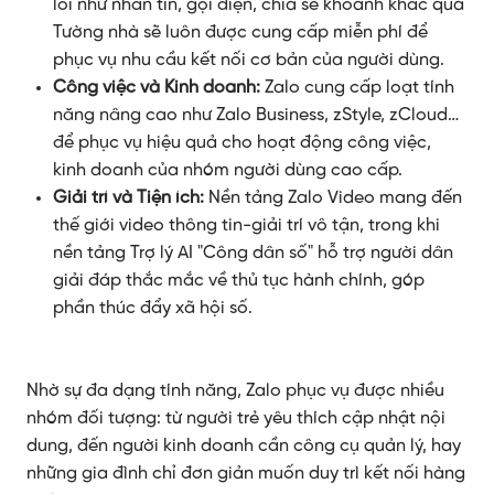
lõi như nhắn tin, gọi điện, chia sẻ khoảnh khắc qua
Tường nhà sẽ luôn được cung cấp miễn phí để
phục vụ nhu cầu kết nối cơ bản của người dùng.
Công việc và Kinh doanh:
Zalo cung cấp loạt tính
năng nâng cao như Zalo Business, zStyle, zCloud…
để phục vụ hiệu quả cho hoạt động công việc,
kinh doanh của nhóm người dùng cao cấp.
Giải trí và Tiện ích:
Nền tảng Zalo Video mang đến
thế giới video thông tin-giải trí vô tận, trong khi
nền tảng Trợ lý AI "Công dân số" hỗ trợ người dân
giải đáp thắc mắc về thủ tục hành chính, góp
phần thúc đẩy xã hội số.
Nhờ sự đa dạng tính năng, Zalo phục vụ được nhiều
nhóm đối tượng: từ người trẻ yêu thích cập nhật nội
dung, đến người kinh doanh cần công cụ quản lý, hay
những gia đình chỉ đơn giản muốn duy trì kết nối hàng