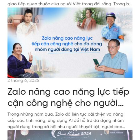
giao tiếp quen thuộc của người Việt trong đời sống. Trong bối
cảnh người dùng ngày càng ưu tiên các nền tảng tiện lợi, an
toàn và phù hợp với nhu cầu bản địa, Zalo tiếp tục duy trì
sức hút nhờ hệ sinh thái đa dạng cùng định hướng phát triển
công nghệ gắn liền với trải nghiệm thực tiễn của người Việt.
Với hơn 80,2 triệu người dùng thường xuyên hàng tháng và
khoảng 2,1 tỷ tin nhắn
2 tháng 6, 2026
Zalo nâng cao năng lực tiếp
cận công nghệ cho người
dùng
Trong những năm qua, Zalo đã liên tục cải thiện và nâng
cấp các tính năng, ứng dụng AI để hỗ trợ đa dạng nhóm
người dùng trong xã hội như người khuyết tật, người cao
tuổi...